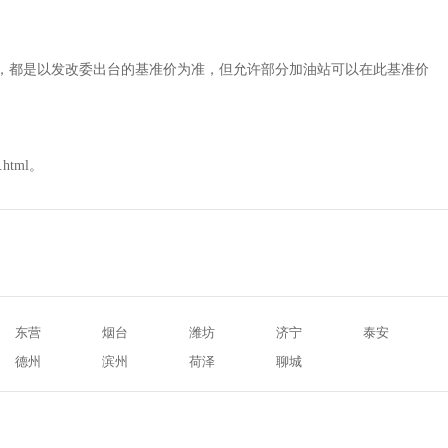
相同，都是以发改委出台的基准价为准，但允许部分加油站可以在此基准价
.html。
东营
烟台
潍坊
济宁
泰安
德州
滨州
荷泽
聊城