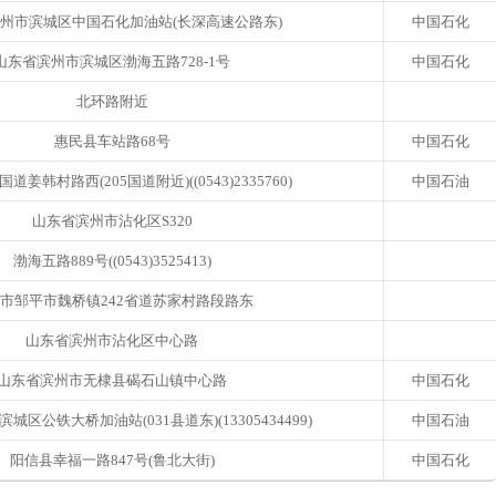
州市滨城区中国石化加油站(长深高速公路东)
中国石化
山东省滨州市滨城区渤海五路728-1号
中国石化
北环路附近
惠民县车站路68号
中国石化
道姜韩村路西(205国道附近)((0543)2335760)
中国石油
山东省滨州市沾化区S320
渤海五路889号((0543)3525413)
市邹平市魏桥镇242省道苏家村路段路东
山东省滨州市沾化区中心路
山东省滨州市无棣县碣石山镇中心路
中国石化
区公铁大桥加油站(031县道东)(13305434499)
中国石油
阳信县幸福一路847号(鲁北大街)
中国石化