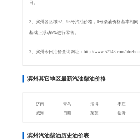
日。
2、滨州各区域92、95号汽油价格，0号柴油价格基本
基础上浮动5%进行零售。
3、滨州今日油价查询网址：http://www.57148.com/binzhou
滨州其它地区最新汽油柴油价格
济南
青岛
淄博
枣庄
威海
日照
莱芜
临沂
滨州汽油柴油历史油价表