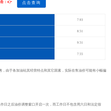
击：👉
点击查询
7.93
8.51
9.51
7.55
考，由于各加油站其经营特点和其它因素，实际在售油价可能有小幅偏
工作日之后油价调整窗口开启一次，而工作日不包含周六日和法定假