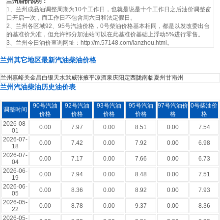
兰州油价说明：
1、兰州成品油调整周期为10个工作日，也就是说是十个工作日之后油价调整窗
口开启一次，而工作日不包含周六日和法定假日。
2、兰州各区域92、95号汽油价格，0号柴油价格基本相同，都是以发改委出台
的基准价为准，但允许部分加油站可以在此基准价基础上浮动5%进行零售。
3、兰州今日油价查询网址：http://m.57148.com/lanzhou.html。
兰州其它地区最新汽油柴油价格
兰州
嘉峪关
金昌
白银
天水
武威
张掖
平凉
酒泉
庆阳
定西
陇南
临夏州
甘南州
兰州汽油柴油历史油价表
90号汽油
92号汽油
93号汽油
95号汽油
97号汽油价
0号柴油价
调整时间
价格
价格
价格
价格
格
格
2026-08-
0.00
7.97
0.00
8.51
0.00
7.54
01
2026-07-
0.00
7.42
0.00
7.92
0.00
6.98
18
2026-07-
0.00
7.17
0.00
7.66
0.00
6.73
04
2026-06-
0.00
7.94
0.00
8.48
0.00
7.51
19
2026-06-
0.00
8.36
0.00
8.92
0.00
7.93
05
2026-05-
0.00
8.78
0.00
9.37
0.00
8.36
22
2026-05-