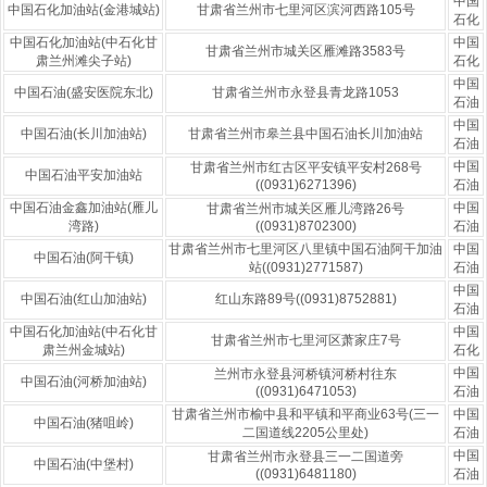
中国
中国石化加油站(金港城站)
甘肃省兰州市七里河区滨河西路105号
石化
中国石化加油站(中石化甘
中国
甘肃省兰州市城关区雁滩路3583号
肃兰州滩尖子站)
石化
中国
中国石油(盛安医院东北)
甘肃省兰州市永登县青龙路1053
石油
中国
中国石油(长川加油站)
甘肃省兰州市皋兰县中国石油长川加油站
石油
中国
甘肃省兰州市红古区平安镇平安村268号
中国石油平安加油站
((0931)6271396)
石油
中国石油金鑫加油站(雁儿
中国
甘肃省兰州市城关区雁儿湾路26号
湾路)
((0931)8702300)
石油
甘肃省兰州市七里河区八里镇中国石油阿干加油
中国
中国石油(阿干镇)
站((0931)2771587)
石油
中国
中国石油(红山加油站)
红山东路89号((0931)8752881)
石油
中国石化加油站(中石化甘
中国
甘肃省兰州市七里河区萧家庄7号
肃兰州金城站)
石化
中国
兰州市永登县河桥镇河桥村往东
中国石油(河桥加油站)
((0931)6471053)
石油
甘肃省兰州市榆中县和平镇和平商业63号(三一
中国
中国石油(猪咀岭)
二国道线2205公里处)
石油
中国
甘肃省兰州市永登县三一二国道旁
中国石油(中堡村)
((0931)6481180)
石油