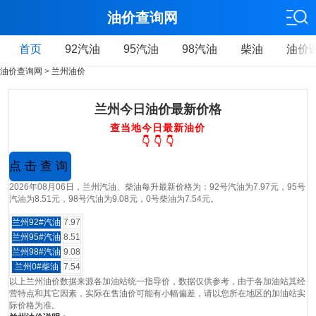
油价查询网
首页
92汽油
95汽油
98汽油
柴油
油价
油价查询网
>
兰州油价
兰州今日油价最新价格
查当地今日最新油价
👇 👇 👇
2026年08月06日，兰州汽油、柴油每升最新价格为：92号汽油为7.97元，95号
汽油为8.51元，98号汽油为9.08元，0号柴油为7.54元。
兰州92#汽油
7.97
兰州95#汽油
8.51
兰州98#汽油
9.08
兰州0#柴油
7.54
以上兰州油价数据来源各加油站统一指导价，数据仅供参考，由于各加油站其经
营特点和其它因素，实际在售油价可能有小幅偏差，请以您所在地区的加油站实
际价格为准。