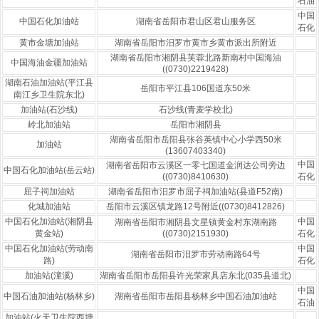
石油
中国
中国石化加油站
湖南省岳阳市君山区君山服务区
石化
黄市金塘加油站
湖南省岳阳市汨罗市黄市乡黄市派出所附近
湖南省岳阳市湘阴县芙蓉北路新南村中国海油
中国海油金疆加油站
((0730)2219428)
湖南石油加油站(平江县
岳阳市平江县106国道东50米
南江乡卫生院东北)
加油站(石沙线)
石沙线(青麦学校北)
岭北加油站
岳阳市湘阴县
湖南省岳阳市岳阳县张谷英镇中心小学西50米
加油站
(13607403340)
中国
湖南省岳阳市云溪区一零七国道金润达公司旁边
中国石化加油站(岳云站)
((0730)8410630)
石化
屈子祠加油站
湖南省岳阳市汨罗市屈子祠加油站(县道F52南)
化城加油站
岳阳市云溪区镇龙路12号附近((0730)8412826)
中国石化加油站(湘阴县
中国
湖南省岳阳市湘阴县文星镇黄金村东湖南路
黄金站)
((0730)2151930)
石化
中国石化加油站(劳动南
中国
湖南省岳阳市汨罗市劳动南路64号
路)
石化
加油站(潼溪)
湖南省岳阳市岳阳县许光荣家具店东北(035县道北)
中国
中国石油加油站(杨林乡)
湖南省岳阳市岳阳县杨林乡中国石油加油站
石油
加油站(火天卫生院西塘