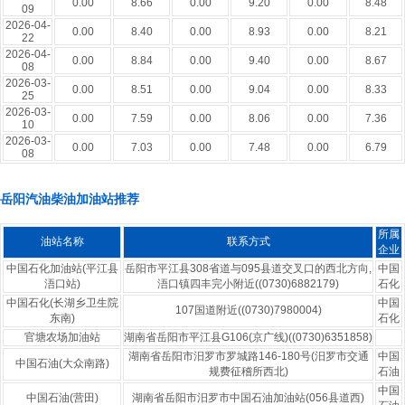
0.00
8.66
0.00
9.20
0.00
8.48
09
2026-04-
0.00
8.40
0.00
8.93
0.00
8.21
22
2026-04-
0.00
8.84
0.00
9.40
0.00
8.67
08
2026-03-
0.00
8.51
0.00
9.04
0.00
8.33
25
2026-03-
0.00
7.59
0.00
8.06
0.00
7.36
10
2026-03-
0.00
7.03
0.00
7.48
0.00
6.79
08
岳阳汽油柴油加油站推荐
所属
油站名称
联系方式
企业
中国石化加油站(平江县
岳阳市平江县308省道与095县道交叉口的西北方向,
中国
浯口站)
浯口镇四丰完小附近((0730)6882179)
石化
中国石化(长湖乡卫生院
中国
107国道附近((0730)7980004)
东南)
石化
官塘农场加油站
湖南省岳阳市平江县G106(京广线)((0730)6351858)
湖南省岳阳市汨罗市罗城路146-180号(汨罗市交通
中国
中国石油(大众南路)
规费征稽所西北)
石油
中国
中国石油(营田)
湖南省岳阳市汨罗市中国石油加油站(056县道西)