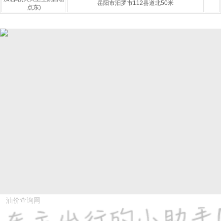
岳阳市汨罗市112县道北50米
点东)
油价查询网