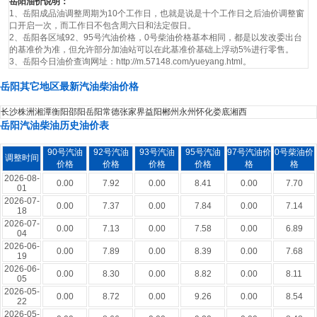
岳阳油价说明：
1、岳阳成品油调整周期为10个工作日，也就是说是十个工作日之后油价调整窗
口开启一次，而工作日不包含周六日和法定假日。
2、岳阳各区域92、95号汽油价格，0号柴油价格基本相同，都是以发改委出台
的基准价为准，但允许部分加油站可以在此基准价基础上浮动5%进行零售。
3、岳阳今日油价查询网址：http://m.57148.com/yueyang.html。
岳阳其它地区最新汽油柴油价格
长沙
株洲
湘潭
衡阳
邵阳
岳阳
常德
张家界
益阳
郴州
永州
怀化
娄底
湘西
岳阳汽油柴油历史油价表
90号汽油
92号汽油
93号汽油
95号汽油
97号汽油价
0号柴油价
调整时间
价格
价格
价格
价格
格
格
2026-08-
0.00
7.92
0.00
8.41
0.00
7.70
01
2026-07-
0.00
7.37
0.00
7.84
0.00
7.14
18
2026-07-
0.00
7.13
0.00
7.58
0.00
6.89
04
2026-06-
0.00
7.89
0.00
8.39
0.00
7.68
19
2026-06-
0.00
8.30
0.00
8.82
0.00
8.11
05
2026-05-
0.00
8.72
0.00
9.26
0.00
8.54
22
2026-05-