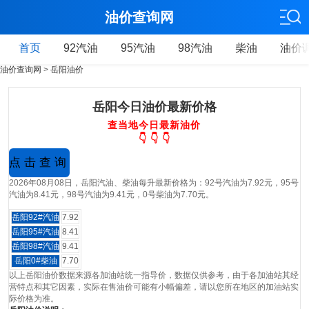
油价查询网
首页
92汽油
95汽油
98汽油
柴油
油价
油价查询网
>
岳阳油价
岳阳今日油价最新价格
查当地今日最新油价
👇 👇 👇
2026年08月08日，岳阳汽油、柴油每升最新价格为：92号汽油为7.92元，95号
汽油为8.41元，98号汽油为9.41元，0号柴油为7.70元。
岳阳92#汽油
7.92
岳阳95#汽油
8.41
岳阳98#汽油
9.41
岳阳0#柴油
7.70
以上岳阳油价数据来源各加油站统一指导价，数据仅供参考，由于各加油站其经
营特点和其它因素，实际在售油价可能有小幅偏差，请以您所在地区的加油站实
际价格为准。