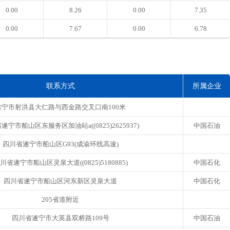
0.00
8.26
0.00
7.35
0.00
7.67
0.00
6.78
联系方式
所属企业
遂宁市射洪县大仁路与西金路交叉口南100米
遂宁市船山区东服务区加油站a((0825)2625937)
中国石油
四川省遂宁市船山区G93(成渝环线高速)
川省遂宁市船山区灵泉大道((0825)5180885)
中国石化
四川省遂宁市船山区河东新区灵泉大道
中国石化
205省道附近
四川省遂宁市大英县双桥路109号
中国石油