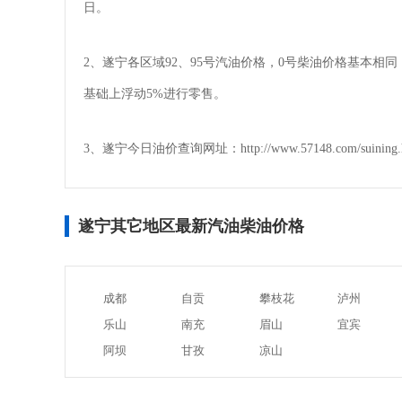
日。
2、遂宁各区域92、95号汽油价格，0号柴油价格基本
基础上浮动5%进行零售。
3、遂宁今日油价查询网址：http://www.57148.com/suining.
遂宁其它地区最新汽油柴油价格
成都
自贡
攀枝花
泸州
乐山
南充
眉山
宜宾
阿坝
甘孜
凉山