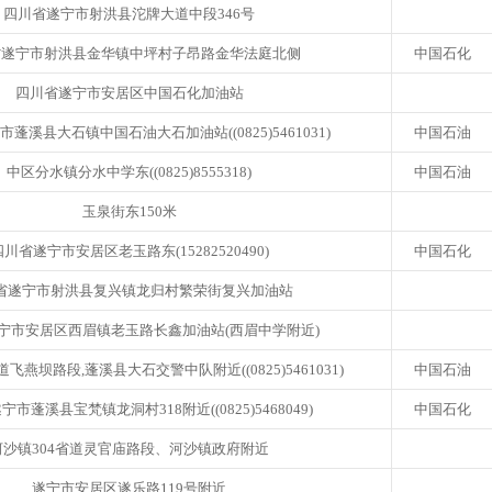
四川省遂宁市射洪县沱牌大道中段346号
省遂宁市射洪县金华镇中坪村子昂路金华法庭北侧
中国石化
四川省遂宁市安居区中国石化加油站
蓬溪县大石镇中国石油大石加油站((0825)5461031)
中国石油
中区分水镇分水中学东((0825)8555318)
中国石油
玉泉街东150米
四川省遂宁市安居区老玉路东(15282520490)
中国石化
省遂宁市射洪县复兴镇龙归村繁荣街复兴加油站
宁市安居区西眉镇老玉路长鑫加油站(西眉中学附近)
道飞燕坝路段,蓬溪县大石交警中队附近((0825)5461031)
中国石油
市蓬溪县宝梵镇龙洞村318附近((0825)5468049)
中国石化
河沙镇304省道灵官庙路段、河沙镇政府附近
遂宁市安居区遂乐路119号附近