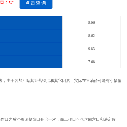
击：👉
点击查询
8.06
8.62
9.83
7.68
考，由于各加油站其经营特点和其它因素，实际在售油价可能有小幅偏
工作日之后油价调整窗口开启一次，而工作日不包含周六日和法定假