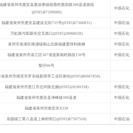
福建省泉州市惠安县惠涂寨镇胡厝村惠崇路308县道路段
中国石化
((0595)87200080)
福建省泉州市惠安县建设北街735号((0595)87366831)
中国石油
万虹路与阳新街交叉路口((0595)28988028)
中国石化
泉州市泉港区南浦镇南山北路福建爱得利南侧
中国石化
福建省泉州市洛江区307省道新南村路段156号
中国石化
梨仔66号
省泉州市南安市罗东镇新雨亭工业区南街((0595)86687858)
福建省泉州市晋江市北环路北侧((0595)28280358)
中国石化
福建省泉州市惠安县净峰镇309县道
中国石化
福建省泉州市南安市X330
东园镇三零八县道上林村村口((0595)87597518)
中国石油