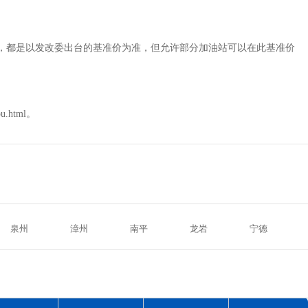
相同，都是以发改委出台的基准价为准，但允许部分加油站可以在此基准价
u.html。
泉州
漳州
南平
龙岩
宁德