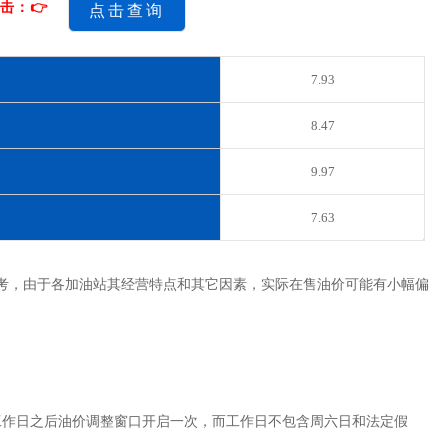
击：👉
点击查询
7.93
8.47
9.97
7.63
考，由于各加油站其经营特点和其它因素，实际在售油价可能有小幅偏
工作日之后油价调整窗口开启一次，而工作日不包含周六日和法定假