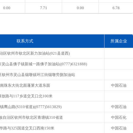
0.00
7.71
0.00
6.78
联系方式
所属企业
治区钦州市钦北区新力加油站(021县道西)
山县佛子镇新城一路佛子加油站((0777)6321888)
区钦州市灵山县烟墩镇环江街烟墩劳捌加油站
南珠东大街北面蓬莱大道东面
中国石油
解放路与117乡道交叉口北100米
鹰山路(S310省道)((0777)5613829)
中国石油
族自治区钦州市钦北区青塘镇310省道
中国石化
华路与325国道交叉口西南150米
中国石油