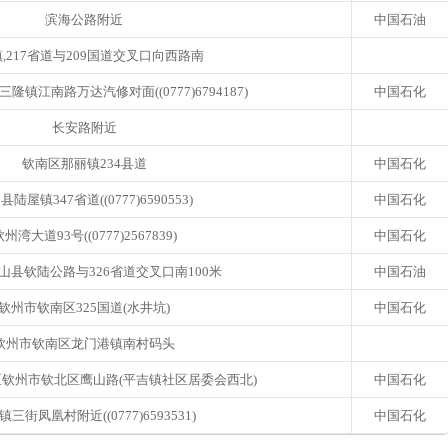
滨海公路附近
中国石油
,217省道与209国道交叉口向西路南
镇江南路万达汽修对面((0777)6794187)
中国石化
长安路附近
钦南区那丽镇234县道
中国石化
县陆屋镇347省道((0777)6590553)
中国石化
州湾大道93号((0777)2567839)
中国石化
山县钦陆公路与326省道交叉口南100米
中国石油
钦州市钦南区325国道(水井坑)
中国石化
钦州市钦南区龙门港镇南村码头
钦州市钦北区鹰山路(平吉镇社区居委会西北)
中国石化
三街凤凰村附近((0777)6593531)
中国石化