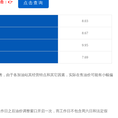
击：👉
点击查询
8.03
8.67
9.95
7.69
考，由于各加油站其经营特点和其它因素，实际在售油价可能有小幅偏
工作日之后油价调整窗口开启一次，而工作日不包含周六日和法定假