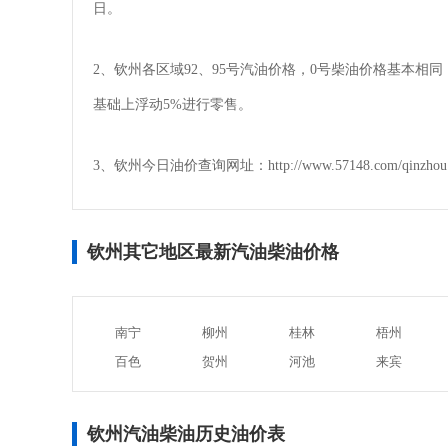
日。
2、钦州各区域92、95号汽油价格，0号柴油价格基本
基础上浮动5%进行零售。
3、钦州今日油价查询网址：http://www.57148.com/qinzhou
钦州其它地区最新汽油柴油价格
南宁
柳州
桂林
梧州
百色
贺州
河池
来宾
钦州汽油柴油历史油价表