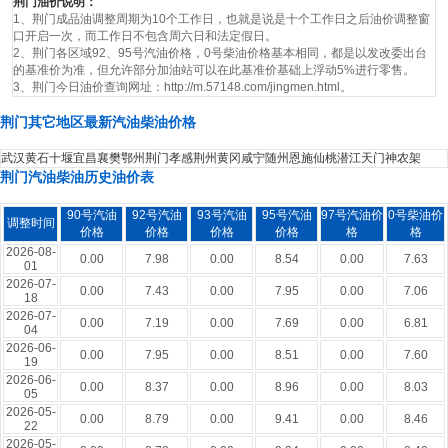
荆门油价说明：
1、荆门成品油调整周期为10个工作日，也就是说是十个工作日之后油价调整窗
口开启一次，而工作日不包含周六日和法定假日。
2、荆门各区域92、95号汽油价格，0号柴油价格基本相同，都是以发改委出台
的基准价为准，但允许部分加油站可以在此基准价基础上浮动5%进行零售。
3、荆门今日油价查询网址：http://m.57148.com/jingmen.html。
荆门其它地区最新汽油柴油价格
武汉
黄石
十堰
宜昌
襄樊
鄂州
荆门
孝感
荆州
黄冈
咸宁
随州
恩施
仙桃
潜江
天门
神农架
荆门汽油柴油历史油价表
90号汽油
92号汽油
93号汽油
95号汽油
97号汽油价
0号柴油价
调整时间
价格
价格
价格
价格
格
格
2026-08-
0.00
7.98
0.00
8.54
0.00
7.63
01
2026-07-
0.00
7.43
0.00
7.95
0.00
7.06
18
2026-07-
0.00
7.19
0.00
7.69
0.00
6.81
04
2026-06-
0.00
7.95
0.00
8.51
0.00
7.60
19
2026-06-
0.00
8.37
0.00
8.96
0.00
8.03
05
2026-05-
0.00
8.79
0.00
9.41
0.00
8.46
22
2026-05-