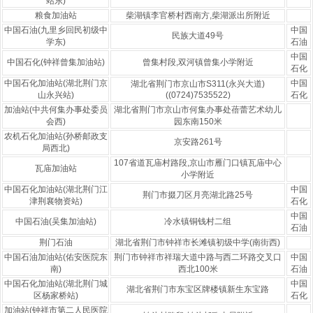
站东)
粮食加油站
柴湖镇李官桥村西南方,柴湖派出所附近
中国石油(九里乡回民初级中
中国
民族大道49号
学东)
石油
中国
中国石化(钟祥曾集加油站)
曾集村段,双河镇曾集小学附近
石化
中国石化加油站(湖北荆门京
中国
湖北省荆门市京山市S311(永兴大道)
山永兴站)
((0724)7535522)
石化
加油站(中共何集办事处委员
湖北省荆门市京山市何集办事处蓓蕾艺术幼儿
会西)
园东南150米
农机石化加油站(孙桥邮政支
京安路261号
局西北)
107省道瓦庙村路段,京山市雁门口镇瓦庙中心
瓦庙加油站
小学附近
中国石化加油站(湖北荆门江
中国
荆门市掇刀区月亮湖北路25号
津荆襄物资站)
石化
中国
中国石油(吴集加油站)
冷水镇铜钱村二组
石油
荆门石油
湖北省荆门市钟祥市长滩镇初级中学(南街西)
中国石油加油站(佑安医院东
荆门市钟祥市祥瑞大道中路与西二环路交叉口
中国
南)
西北100米
石油
中国石化加油站(湖北荆门城
中国
湖北省荆门市东宝区牌楼镇新生东宝路
区杨家桥站)
石化
加油站(钟祥市第二人民医院