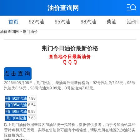
油价查询网
首页
92汽油
95汽油
98汽油
柴油
油价
油价查询网
>
荆门油价
荆门今日油价最新价格
查当地今日最新油价
👇 👇 👇
2026年08月08日，荆门汽油、柴油每升最新价格为：92号汽油为7.98元，95号
汽油为8.54元，98号汽油为9.99元，0号柴油为7.63元。
荆门92#汽油
7.98
荆门95#汽油
8.54
荆门98#汽油
9.99
荆门0#柴油
7.63
以上荆门油价数据来源各加油站统一指导价，数据仅供参考，由于各加油站其经
营特点和其它因素，实际在售油价可能有小幅偏差，请以您所在地区的加油站实
际价格为准。