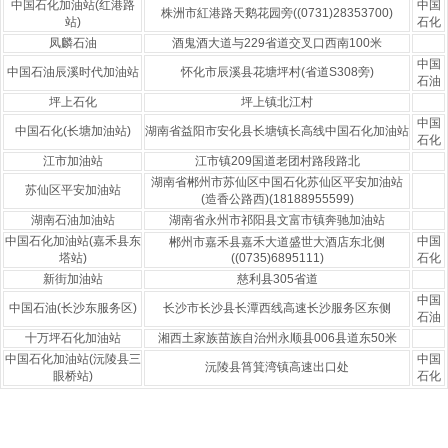
中国石化加油站(红港路
中国
株洲市紅港路天鹅花园旁((0731)28353700)
站)
石化
凤麟石油
酒鬼酒大道与229省道交叉口西南100米
中国
中国石油辰溪时代加油站
怀化市辰溪县花塘坪村(省道S308旁)
石油
坪上石化
坪上镇北江村
中国
中国石化(长塘加油站)
湖南省益阳市安化县长塘镇长高线中国石化加油站
石化
江市加油站
江市镇209国道老团村路段路北
湖南省郴州市苏仙区中国石化苏仙区平安加油站
苏仙区平安加油站
(造香公路西)(18188955599)
湖南石油加油站
湖南省永州市祁阳县文富市镇奔驰加油站
中国石化加油站(嘉禾县东
中国
郴州市嘉禾县嘉禾大道盛世大酒店东北侧
塔站)
((0735)6895111)
石化
新街加油站
慈利县305省道
中国
中国石油(长沙东服务区)
长沙市长沙县长潭西线高速长沙服务区东侧
石油
十万坪石化加油站
湘西土家族苗族自治州永顺县006县道东50米
中国石化加油站(沅陵县三
中国
沅陵县筲箕湾镇高速出口处
眼桥站)
石化
Copyright © 2016~2027 57148.com
油价查询网
闽ICP备2021007644号