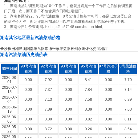
湖南油价说明：
1、湖南成品油调整周期为10个工作日，也就是说是十个工作日之后油价调整窗
口开启一次，而工作日不包含周六日和法定假日。
2、湖南各区域92、95号汽油价格，0号柴油价格基本相同，都是以发改委出台
的基准价为准，但允许部分加油站可以在此基准价基础上浮动5%进行零售。
3、湖南今日油价查询网址：http://m.57148.com/hunan.html。
湖南其它地区最新汽油柴油价格
长沙
株洲
湘潭
衡阳
邵阳
岳阳
常德
张家界
益阳
郴州
永州
怀化
娄底
湘西
湖南汽油柴油历史油价表
90号汽油
92号汽油
93号汽油
95号汽油
97号汽油价
0号柴油价
调整时间
价格
价格
价格
价格
格
格
2026-08-
0.00
7.92
0.00
8.41
0.00
7.70
01
2026-07-
0.00
7.37
0.00
7.84
0.00
7.14
18
2026-07-
0.00
7.13
0.00
7.58
0.00
6.89
04
2026-06-
0.00
7.89
0.00
8.39
0.00
7.68
19
2026-06-
0.00
8.30
0.00
8.82
0.00
8.11
05
2026-05-
0.00
8.72
0.00
9.26
0.00
8.54
22
2026-05-