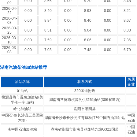
0.00
8.66
0.00
9.20
0.00
8.48
09
2026-04-
0.00
8.40
0.00
8.93
0.00
8.21
22
2026-04-
0.00
8.84
0.00
9.40
0.00
8.67
08
2026-03-
0.00
8.51
0.00
9.04
0.00
8.33
25
2026-03-
0.00
7.59
0.00
8.06
0.00
7.36
10
2026-03-
0.00
7.03
0.00
7.48
0.00
6.79
08
湖南汽油柴油加油站推荐
所属
油站名称
联系方式
企业
加油站
320国道附近
桃源县热市温泉加油站(美
湖南省常德市桃源县供销加油站(306省道西)
孚伦一字山站)
岭北加油站
岳阳市湘阴县
中国石油(长沙县五美医院
中国
湖南省长沙市长沙县江背镇秋江线中国石油加油站
东南)
石油
中国
湘中国石油加油站
湖南省衡阳市衡南县鸡笼镇九塘G322国道
石油