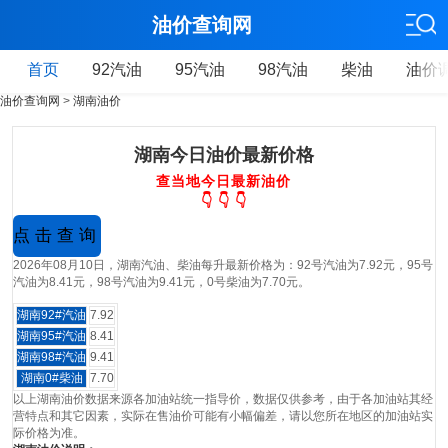
油价查询网
首页
92汽油
95汽油
98汽油
柴油
油价
油价查询网
>
湖南油价
湖南今日油价最新价格
查当地今日最新油价
👇 👇 👇
2026年08月10日，湖南汽油、柴油每升最新价格为：92号汽油为7.92元，95号
汽油为8.41元，98号汽油为9.41元，0号柴油为7.70元。
湖南92#汽油
7.92
湖南95#汽油
8.41
湖南98#汽油
9.41
湖南0#柴油
7.70
以上湖南油价数据来源各加油站统一指导价，数据仅供参考，由于各加油站其经
营特点和其它因素，实际在售油价可能有小幅偏差，请以您所在地区的加油站实
际价格为准。