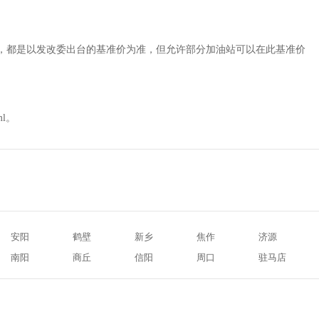
相同，都是以发改委出台的基准价为准，但允许部分加油站可以在此基准价
ml。
安阳
鹤壁
新乡
焦作
济源
南阳
商丘
信阳
周口
驻马店