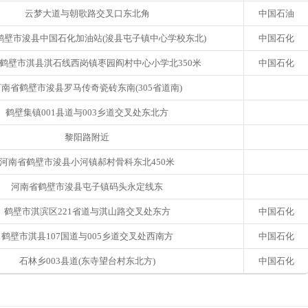
云梦大道与朝歌路交叉口东北角
中国石油
鹤壁市浚县中国石化加油站(浚县屯子镇中心学校东北)
中国石化
鹤壁市淇县淇石线西岗镇枣园阎村中心小学北350米
中国石化
南省鹤壁市浚县罗马传奇瓷砖东南(305省道南)
鹤壁集镇001县道与003乡道交叉处东北方
黎阳路附近
河南省鹤壁市浚县小河镇郝村骨科东北450米
河南省鹤壁市浚县屯子镇码头永定线东
鹤壁市淇滨区221省道与淇山路交叉处东方
中国石化
鹤壁市淇县107国道与005乡道交叉处西南方
中国石化
石林乡003县道(东寺望台村东北方)
中国石化