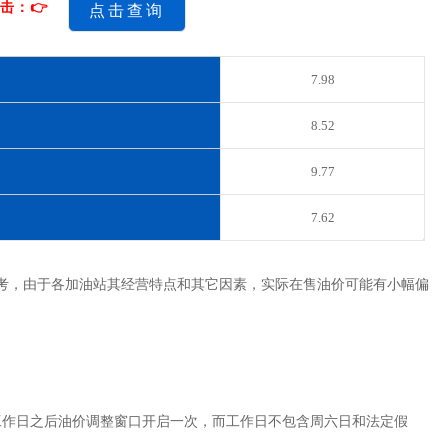
击：👉
点击查询
7.98
8.52
9.77
7.62
考，由于各加油站其经营特点和其它因素，实际在售油价可能有小幅偏
工作日之后油价调整窗口开启一次，而工作日不包含周六日和法定假