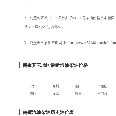
日。
2、鹤壁各区域92、95号汽油价格，0号柴油价格基本
基础上浮动5%进行零售。
3、鹤壁今日油价查询网址：http://www.57148.com/hebi.ht
鹤壁其它地区最新汽油柴油价格
郑州
开封
洛阳
平顶山
濮阳
许昌
漯河
三门峡
鹤壁汽油柴油历史油价表