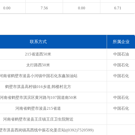
0.00
7.56
0.00
6.71
联系方式
所属企业
215省道西50米
中国石油
太行路西50米
中国石化
河南省鹤壁市浚县小河镇中国石化东鑫加油站
中国石化
鹤壁市淇县高村镇016乡道,韩楼村北方
河南省鹤壁市淇滨区黄河路与107国道南50米
中国石化
河南省鹤壁市浚县215省道
中国石化
河南省鹤壁市浚县王庄镇王庄卫生院附近
市淇县西岗镇高西线中振石化姜庄站((0392)7520599)