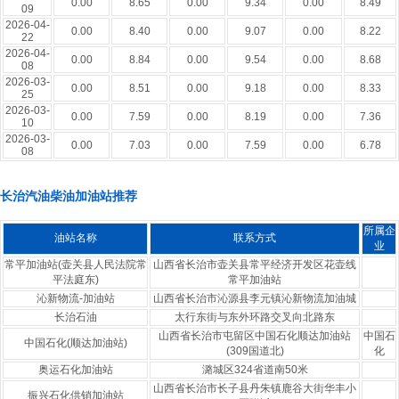
0.00
8.65
0.00
9.34
0.00
8.49
09
2026-04-
0.00
8.40
0.00
9.07
0.00
8.22
22
2026-04-
0.00
8.84
0.00
9.54
0.00
8.68
08
2026-03-
0.00
8.51
0.00
9.18
0.00
8.33
25
2026-03-
0.00
7.59
0.00
8.19
0.00
7.36
10
2026-03-
0.00
7.03
0.00
7.59
0.00
6.78
08
长治汽油柴油加油站推荐
所属企
油站名称
联系方式
业
常平加油站(壶关县人民法院常
山西省长治市壶关县常平经济开发区花壶线
平法庭东)
常平加油站
沁新物流-加油站
山西省长治市沁源县李元镇沁新物流加油城
长治石油
太行东街与东外环路交叉向北路东
山西省长治市屯留区中国石化顺达加油站
中国石
中国石化(顺达加油站)
(309国道北)
化
奥运石化加油站
潞城区324省道南50米
山西省长治市长子县丹朱镇鹿谷大街华丰小
振兴石化供销加油站