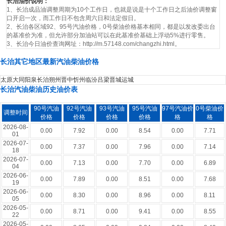
长治油价说明：
1、长治成品油调整周期为10个工作日，也就是说是十个工作日之后油价调整窗
口开启一次，而工作日不包含周六日和法定假日。
2、长治各区域92、95号汽油价格，0号柴油价格基本相同，都是以发改委出台
的基准价为准，但允许部分加油站可以在此基准价基础上浮动5%进行零售。
3、长治今日油价查询网址：http://m.57148.com/changzhi.html。
长治其它地区最新汽油柴油价格
太原
大同
阳泉
长治
朔州
晋中
忻州
临汾
吕梁
晋城
运城
长治汽油柴油历史油价表
90号汽油
92号汽油
93号汽油
95号汽油
97号汽油价
0号柴油价
调整时间
价格
价格
价格
价格
格
格
2026-08-
0.00
7.92
0.00
8.54
0.00
7.71
01
2026-07-
0.00
7.37
0.00
7.96
0.00
7.14
18
2026-07-
0.00
7.13
0.00
7.70
0.00
6.89
04
2026-06-
0.00
7.89
0.00
8.51
0.00
7.68
19
2026-06-
0.00
8.30
0.00
8.96
0.00
8.11
05
2026-05-
0.00
8.71
0.00
9.41
0.00
8.55
22
2026-05-