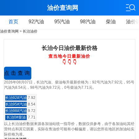
油价查询网
首页
92汽油
95汽油
98汽油
柴油
油价
油价查询网
>
长治油价
长治今日油价最新价格
查当地今日最新油价
👇 👇 👇
2026年08月07日，长治汽油、柴油每升最新价格为：92号汽油为7.92元，95号
汽油为8.54元，98号汽油为9.72元，0号柴油为7.71元。
长治92#汽油
7.92
长治95#汽油
8.54
长治98#汽油
9.72
长治0#柴油
7.71
以上长治油价数据来源各加油站统一指导价，数据仅供参考，由于各加油站其经
营特点和其它因素，实际在售油价可能有小幅偏差，请以您所在地区的加油站实
际价格为准。