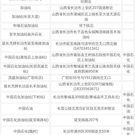
区附近
加油站
山西省长治市上党区207国道附近
山西省长治市潞城区店上镇长安大道天源石
加油站(长安大道)
油
华储石油加油站
张下线北
山西省长治市长子县色头镇陶清南路首羊加
首羊加油站振兴石化
油站
延长壳牌长治市延安南路加油
长治市延安南路与清华街交叉口西北侧
站
(14703451341)
山西省长治市襄垣县王村镇石段线中国石化
中国石
中国石化(襄垣店上加油站)
店上加油站
化
中国石化加油站(长邯高速北
山西省长治市黎城县青兰高速公路东阳关镇
中国石
站)
政府西南950米
化
茂盛加油站(广邯街店)
广邯街35号与Y912路段交叉口
山西省长治市上党区G207(锡海线)
延长壳牌长治县长丰加油站
(18335563671)
中国石
中国石化加油站(下村站)
长治市黎城县309国道(黎城县环卫局东北)
化
中国石
中国石油
长晋公路五里庄矿区段五里庄村附近
油
中国石
中国石化加油站(延安南路站)
延安南路207号
化
中国石
中国石化(魏村)
长治市潞州区309国道北50米
化